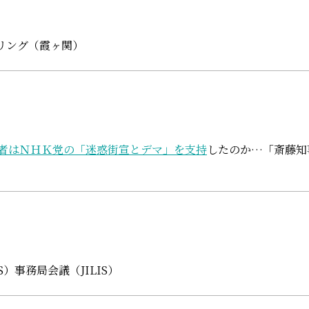
リング（霞ヶ関）
者はＮＨＫ党の「迷惑街宣とデマ」を支持
したのか…「斎藤知
）事務局会議（JILIS）